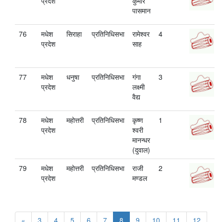
प्रदेश
कुमार
पासमान
76
मधेश
सिराहा
प्रतिनिधिसभा
रामेश्वर
4
प्रदेश
साह
77
मधेश
धनुषा
प्रतिनिधिसभा
गंगा
3
प्रदेश
लक्ष्मी
वैद्य
78
मधेश
महोत्तरी
प्रतिनिधिसभा
कृष्ण
1
प्रदेश
श्‍वरी
मानन्धर
(दुवाल)
79
मधेश
महोत्तरी
प्रतिनिधिसभा
राजी
2
प्रदेश
मण्डल
«
3
4
5
6
7
8
9
10
11
12