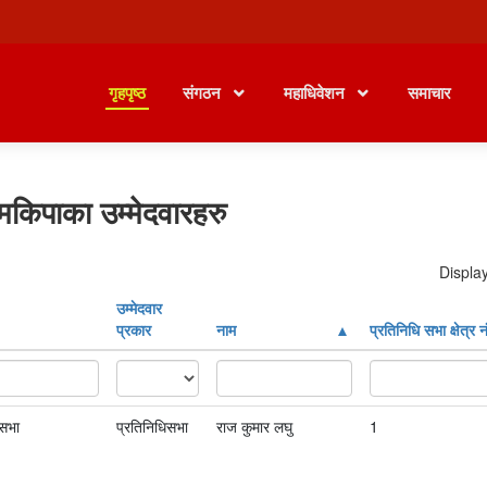
गृहपृष्ठ
संगठन
महाधिवेशन
समाचार
मकिपाका उम्मेदवारहरु
Display
उम्मेदवार
प्रकार
नाम
प्रतिनिधि सभा क्षेत्र न
ासभा
प्रतिनिधिसभा
राज कुमार लघु
1