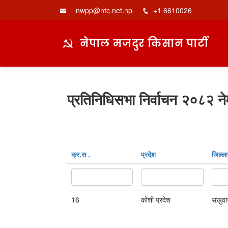
nwpp@ntc.net.np
+1 6610026
नेपाल मजदुर किसान पार्टी
प्रतिनिधिसभा निर्वाचन २०८२ ने
क्र‍.स‌ .
प्रदेश
जिल्ला
16
कोशी प्रदेश
संखुव