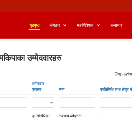
गृहपृष्ठ
संगठन
महाधिवेशन
समाचार
मकिपाका उम्मेदवारहरु
Displayin
उम्मेदवार
प्रकार
नाम
प्रतिनिधि सभा क्षेत्र नं
प्रतिनिधिसभा
नवराज कोइराला
1