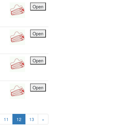
Open
Open
Open
Open
11
12
13
»